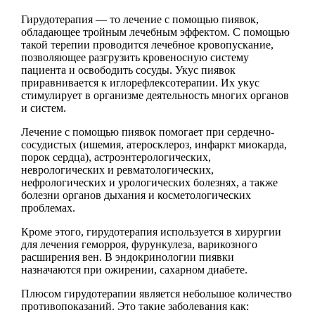
Гирудотерапия — то лечение с помощью пиявок,
обладающее тройным лечебным эффектом. С помощью
такой терепии проводится лечебное кровопускание,
позволяющее разгрузить кровеносную систему
пациента и освободить сосуды. Укус пиявок
приравнивается к иглорефлексотерапии. Их укус
стимулирует в организме деятельность многих органов
и систем.
Лечение с помощью пиявок помогает при сердечно-
сосудистых (ишемия, атеросклероз, инфаркт миокарда,
порок сердца), астроэнтерологических,
неврологических и ревматологических,
нефрологических и урологических болезнях, а также
болезни органов дыхания и косметологических
проблемах.
Кроме этого, гирудотерапия используется в хирургии
для лечения геморроя, фурункулеза, варикозного
расширения вен. В эндокринологии пиявки
назначаются при ожирении, сахарном диабете.
Плюсом гирудотерапии является небольшое количество
противопоказаний. Это такие заболевания как: